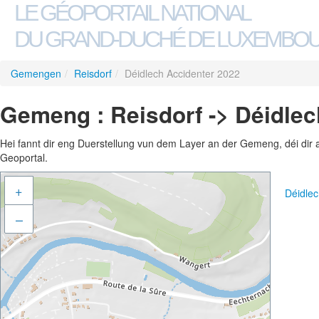
LE GÉOPORTAIL NATIONAL
DU GRAND-DUCHÉ DE LUXEMBO
Gemengen
/
Reisdorf
/
Déidlech Accidenter 2022
Gemeng : Reisdorf -> Déidlec
Hei fannt dir eng Duerstellung vun dem Layer an der Gemeng, déi dir 
Geoportal.
+
Déidle
–