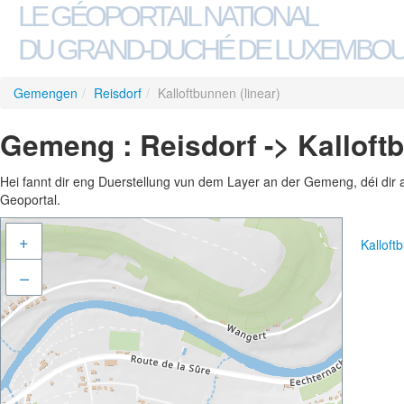
LE GÉOPORTAIL NATIONAL
DU GRAND-DUCHÉ DE LUXEMBO
Gemengen
/
Reisdorf
/
Kalloftbunnen (linear)
Gemeng : Reisdorf -> Kalloftb
Hei fannt dir eng Duerstellung vun dem Layer an der Gemeng, déi dir 
Geoportal.
+
Kalloft
–