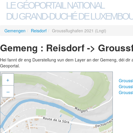
LE GÉOPORTAIL NATIONAL
DU GRAND-DUCHÉ DE LUXEMBO
Gemengen
/
Reisdorf
/
Groussflughafen 2021 (Lngt)
Gemeng : Reisdorf -> Groussf
Hei fannt dir eng Duerstellung vun dem Layer an der Gemeng, déi dir 
Geoportal.
+
Grouss
Grouss
–
Grouss