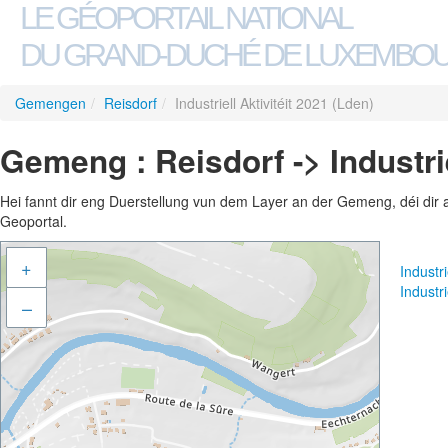
LE GÉOPORTAIL NATIONAL
DU GRAND-DUCHÉ DE LUXEMBO
Gemengen
/
Reisdorf
/
Industriell Aktivitéit 2021 (Lden)
Gemeng : Reisdorf -> Industrie
Hei fannt dir eng Duerstellung vun dem Layer an der Gemeng, déi dir 
Geoportal.
+
Industr
Industr
–