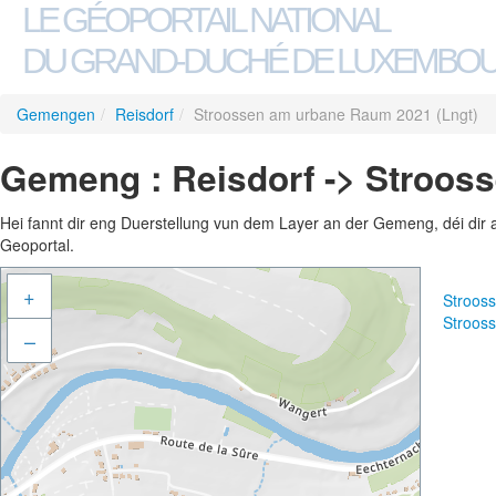
LE GÉOPORTAIL NATIONAL
DU GRAND-DUCHÉ DE LUXEMBO
Gemengen
/
Reisdorf
/
Stroossen am urbane Raum 2021 (Lngt)
Gemeng : Reisdorf -> Stroos
Hei fannt dir eng Duerstellung vun dem Layer an der Gemeng, déi dir 
Geoportal.
+
Stroos
Stroos
–