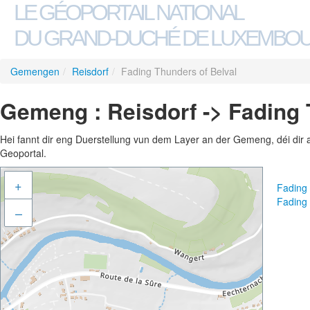
LE GÉOPORTAIL NATIONAL
DU GRAND-DUCHÉ DE LUXEMBO
Gemengen
/
Reisdorf
/
Fading Thunders of Belval
Gemeng : Reisdorf -> Fading 
Hei fannt dir eng Duerstellung vun dem Layer an der Gemeng, déi dir 
Geoportal.
+
Fading
Fading
–