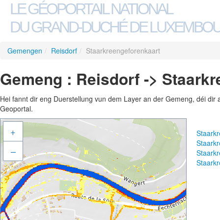
LE GÉOPORTAIL NATIONAL
DU GRAND-DUCHÉ DE LUXEMBO
Gemengen
/
Reisdorf
/
Staarkreengeforenkaart
Gemeng : Reisdorf -> Staarkr
Hei fannt dir eng Duerstellung vun dem Layer an der Gemeng, déi dir 
Geoportal.
+
Staark
Staark
–
Staark
Staark