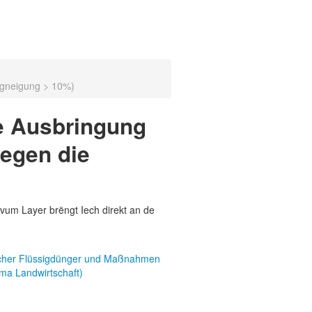
ngneigung > 10%)
ie Ausbringung
egen die
vum Layer brëngt Iech direkt an de
scher Flüssigdünger und Maßnahmen
ma Landwirtschaft)