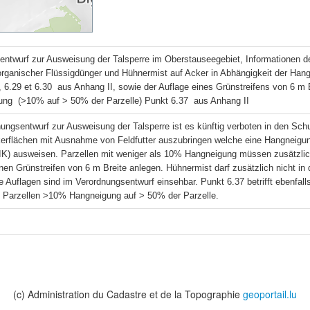
entwurf zur Ausweisung der Talsperre im Oberstauseegebiet, Informationen d
organischer Flüssigdünger und Hühnermist auf Acker in Abhängigkeit der Hang
 6.29 et 6.30  aus Anhang II, sowie der Auflage eines Grünstreifens von 6 m 
ung  (>10% auf > 50% der Parzelle) Punkt 6.37  aus Anhang II
ungsentwurf zur Ausweisung der Talsperre ist es künftig verboten in den Sch
kerflächen mit Ausnahme von Feldfutter auszubringen welche eine Hangneigung
LIK) ausweisen. Parzellen mit weniger als 10% Hangneigung müssen zusätzlich
nen Grünstreifen von 6 m Breite anlegen. Hühnermist darf zusätzlich nicht in
e Auflagen sind im Verordnungsentwurf einsehbar. Punkt 6.37 betrifft ebenfall
d Parzellen >10% Hangneigung auf > 50% der Parzelle.
(c) Administration du Cadastre et de la Topographie
geoportail.lu