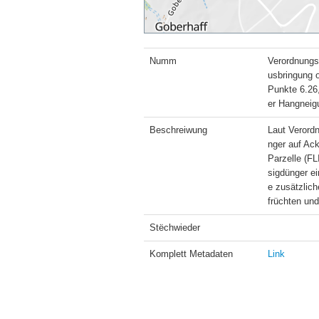
Numm
Verordnungs
usbringung 
Punkte 6.26,
er Hangneig
Beschreiwung
Laut Verordn
nger auf Ac
Parzelle (F
sigdünger ei
e zusätzlich
früchten un
Stëchwieder
Komplett Metadaten
Link