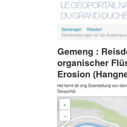
LE GÉOPORTAIL N
DU GRAND-DUCHÉ
Gemengen
/
Reisdorf
/
Einschränkungen für die Ausbringu
Gemeng : Reisdo
organischer Fl
Erosion (Hangn
Hei fannt dir eng Duerstellung vun de
Geoportal.
+
–