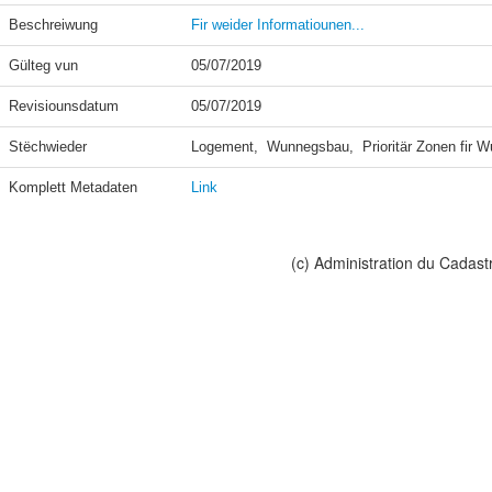
Beschreiwung
Fir weider Informatiounen...
Gülteg vun
05/07/2019
Revisiounsdatum
05/07/2019
Stëchwieder
Logement,  Wunnegsbau,  Prioritär Zonen fir 
Komplett Metadaten
Link
(c) Administration du Cadast