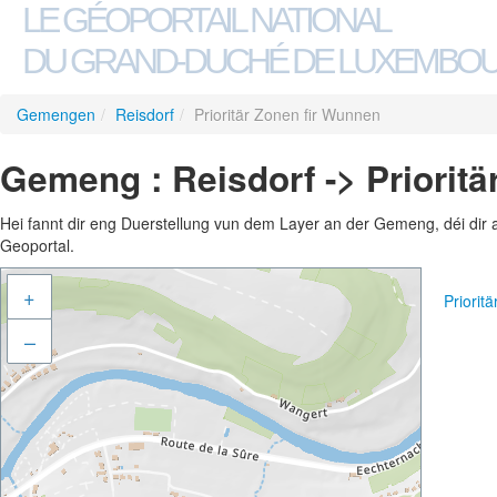
LE GÉOPORTAIL NATIONAL
DU GRAND-DUCHÉ DE LUXEMBO
Gemengen
/
Reisdorf
/
Prioritär Zonen fir Wunnen
Gemeng : Reisdorf -> Priorit
Hei fannt dir eng Duerstellung vun dem Layer an der Gemeng, déi dir 
Geoportal.
+
Priorit
–