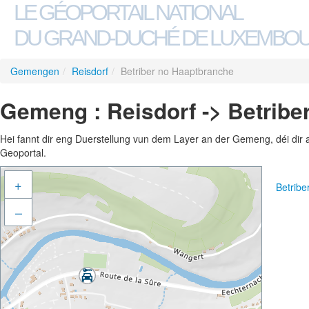
LE GÉOPORTAIL NATIONAL
DU GRAND-DUCHÉ DE LUXEMBO
Gemengen
/
Reisdorf
/
Betriber no Haaptbranche
Gemeng : Reisdorf -> Betribe
Hei fannt dir eng Duerstellung vun dem Layer an der Gemeng, déi dir 
Geoportal.
+
Betrib
–