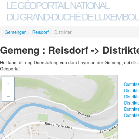
LE GÉOPORTAIL NATIONAL
DU GRAND-DUCHÉ DE LUXEMBO
Gemengen
/
Reisdorf
/
Distrikter
Gemeng : Reisdorf -> Distrikt
Hei fannt dir eng Duerstellung vun dem Layer an der Gemeng, déi dir 
Geoportal.
+
Distrik
Distrik
–
Distrik
Distrik
Distrik
Distrik