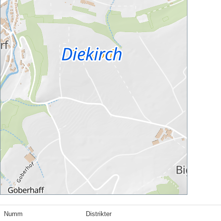
Numm
Distrikter