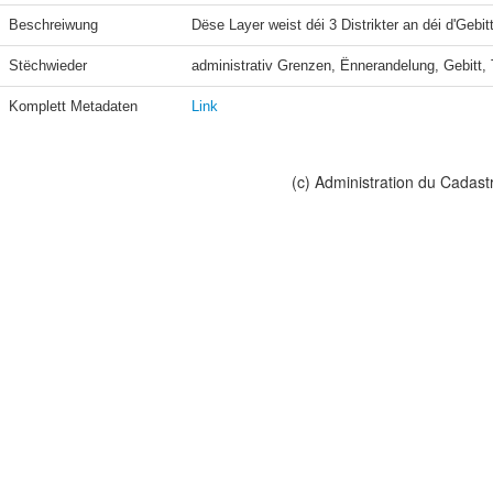
Beschreiwung
Dëse Layer weist déi 3 Distrikter an déi d'Geb
Stëchwieder
administrativ Grenzen, Ënnerandelung, Gebitt, T
Komplett Metadaten
Link
(c) Administration du Cadast