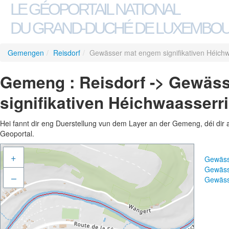
LE GÉOPORTAIL NATIONAL
DU GRAND-DUCHÉ DE LUXEMBO
Gemengen
/
Reisdorf
/
Gewässer mat engem signifikativen Héichw
Gemeng : Reisdorf -> Gewäs
signifikativen Héichwaasserr
Hei fannt dir eng Duerstellung vun dem Layer an der Gemeng, déi dir 
Geoportal.
+
Gewäss
Gewäss
–
Gewäss