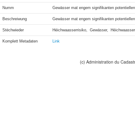
Numm
Gewässer mat engem signifikanten potentiell
Beschreiwung
Gewässer mat engem signifikanten potentielle
Stëchwieder
Héichwaasserrisiko,  Gewässer,  Héichwaasser
Komplett Metadaten
Link
(c) Administration du Cadast