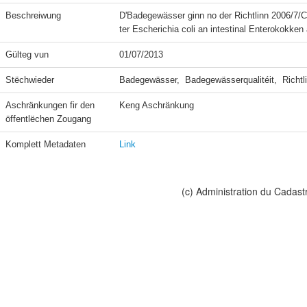
Beschreiwung
D'Badegewässer ginn no der Richtlinn 2006/7
ter Escherichia coli an intestinal Enterokokken
Gülteg vun
01/07/2013
Stëchwieder
Badegewässer,  Badegewässerqualitéit,  Richtl
Aschränkungen fir den 
Keng Aschränkung
öffentlëchen Zougang
Komplett Metadaten
Link
(c) Administration du Cadast