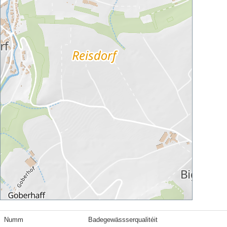
Numm
Badegewässserqualitéit