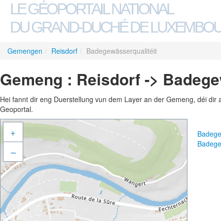
LE GÉOPORTAIL NATIONAL
DU GRAND-DUCHÉ DE LUXEMBO
Gemengen
/
Reisdorf
/
Badegewässerqualitéit
Gemeng : Reisdorf -> Badege
Hei fannt dir eng Duerstellung vun dem Layer an der Gemeng, déi dir 
Geoportal.
+
Badege
Badege
–