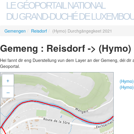
LE GÉOPORTAIL NATIONAL
DU GRAND-DUCHÉ DE LUXEMBO
Gemengen
/
Reisdorf
/
(Hymo) Durchgängegkeet 2021
Gemeng : Reisdorf -> (Hymo)
Hei fannt dir eng Duerstellung vun dem Layer an der Gemeng, déi dir 
Geoportal.
+
(Hymo)
(Hymo)
–