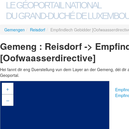
LE GÉOPORTAIL NATIONAL
DU GRAND-DUCHÉ DE LUXEMBO
Gemengen
/
Reisdorf
/
Empfindlech Gebidder [Oofwaasserdirectiv
Gemeng : Reisdorf -> Empfin
[Oofwaasserdirective]
Hei fannt dir eng Duerstellung vun dem Layer an der Gemeng, déi dir 
Geoportal.
+
Empfin
Empfin
–