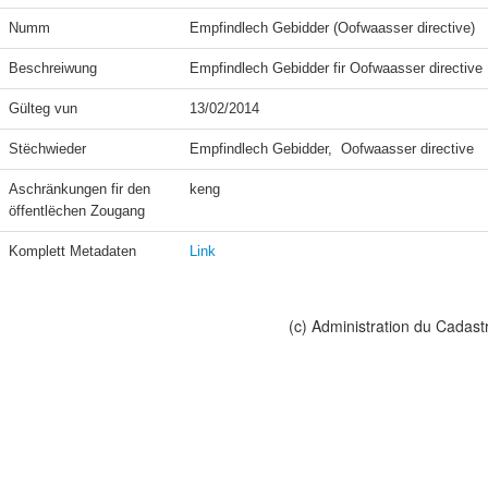
Numm
Empfindlech Gebidder (Oofwaasser directive)
Beschreiwung
Empfindlech Gebidder fir Oofwaasser directive
Gülteg vun
13/02/2014
Stëchwieder
Empfindlech Gebidder,  Oofwaasser directive
Aschränkungen fir den 
keng
öffentlëchen Zougang
Komplett Metadaten
Link
(c) Administration du Cadast