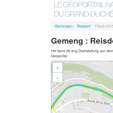
LE GÉOPORTAIL N
DU GRAND-DUCHÉ
Gemengen
/
Reisdorf
/
Fësch 201
Gemeng : Reisdo
Hei fannt dir eng Duerstellung vun de
Geoportal.
+
–