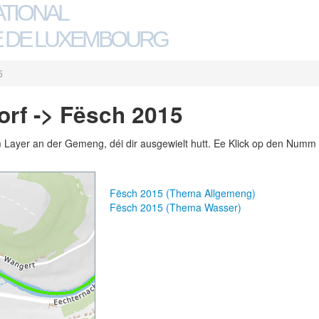
ATIONAL
 DE LUXEMBOURG
5
rf -> Fësch 2015
m Layer an der Gemeng, déi dir ausgewielt hutt. Ee Klick op den Numm 
Fësch 2015 (Thema Allgemeng)
Fësch 2015 (Thema Wasser)