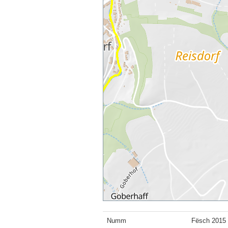
Numm
Fësch 2015