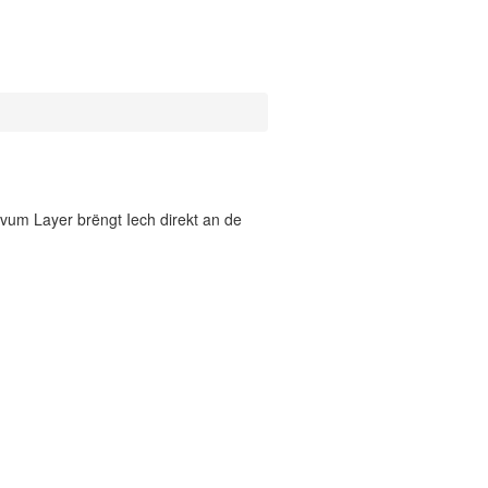
vum Layer brëngt Iech direkt an de