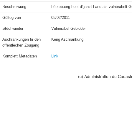
Beschreiwung
Lëtzebuerg huet d'ganzt Land als vulnérabelt Ge
Gülteg vun
08/02/2011
Stëchwieder
Vulnérabel Gebidder
Aschränkungen fir den 
Keng Aschränkung
öffentlëchen Zougang
Komplett Metadaten
Link
(c) Administration du Cadast