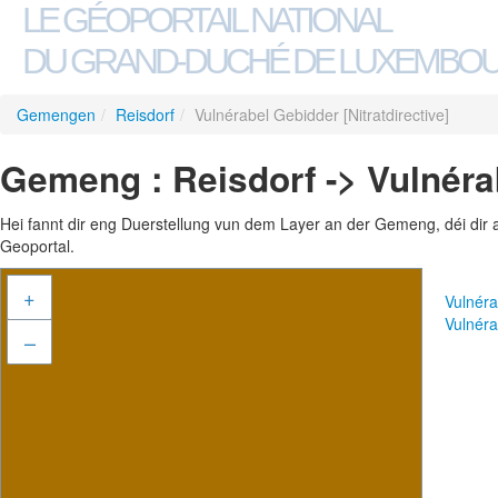
LE GÉOPORTAIL NATIONAL
DU GRAND-DUCHÉ DE LUXEMBO
Gemengen
/
Reisdorf
/
Vulnérabel Gebidder [Nitratdirective]
Gemeng : Reisdorf -> Vulnérab
Hei fannt dir eng Duerstellung vun dem Layer an der Gemeng, déi dir 
Geoportal.
+
Vulnéra
Vulnéra
–