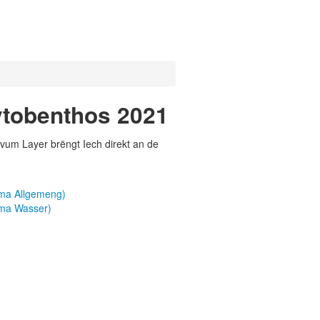
ytobenthos 2021
vum Layer brëngt Iech direkt an de
ema Allgemeng)
ema Wasser)