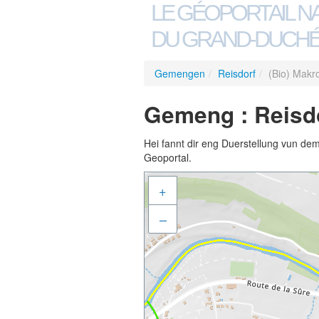
LE GÉOPORTAIL N
DU GRAND-DUCHÉ
Gemengen
/
Reisdorf
/
(Bio) Makr
Gemeng : Reisdo
Hei fannt dir eng Duerstellung vun de
Geoportal.
+
–