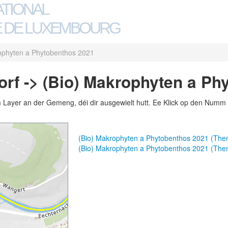
ATIONAL
 DE LUXEMBOURG
ophyten a Phytobenthos 2021
rf -> (Bio) Makrophyten a Ph
m Layer an der Gemeng, déi dir ausgewielt hutt. Ee Klick op den Numm 
(Bio) Makrophyten a Phytobenthos 2021 (Th
(Bio) Makrophyten a Phytobenthos 2021 (Th