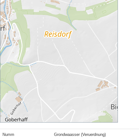
Numm
Grondwaasser (Veruerdnung)