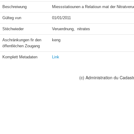
Beschreiwung
Miessstatiounen a Relatioun mat der Nitratveru
Gülteg vun
01/01/2011
Stëchwieder
Veruerdnung,  nitrates
Aschränkungen fir den 
keng
öffentlëchen Zougang
Komplett Metadaten
Link
(c) Administration du Cadast