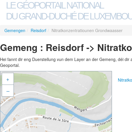
LE GÉOPORTAIL NATIONAL
DU GRAND-DUCHÉ DE LUXEMBO
Gemengen
/
Reisdorf
/
Nitratkonzentratiounen Grondwaasser
Gemeng : Reisdorf -> Nitrat
Hei fannt dir eng Duerstellung vun dem Layer an der Gemeng, déi dir 
Geoportal.
+
Nitrat
–