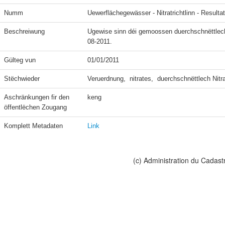
Numm
Uewerflächegewässer - Nitratrichtlinn - Resultat
Beschreiwung
Ugewise sinn déi gemoossen duerchschnëttlech
08-2011.
Gülteg vun
01/01/2011
Stëchwieder
Veruerdnung,  nitrates,  duerchschnëttlech Nitr
Aschränkungen fir den 
keng
öffentlëchen Zougang
Komplett Metadaten
Link
(c) Administration du Cadast