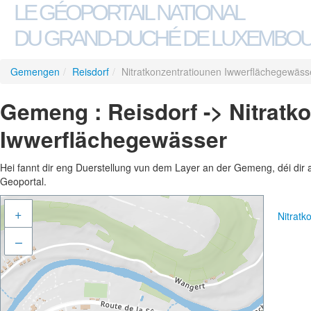
LE GÉOPORTAIL NATIONAL
DU GRAND-DUCHÉ DE LUXEMBO
Gemengen
/
Reisdorf
/
Nitratkonzentratiounen Iwwerflächegewäss
Gemeng : Reisdorf -> Nitratk
Iwwerflächegewässer
Hei fannt dir eng Duerstellung vun dem Layer an der Gemeng, déi dir 
Geoportal.
+
Nitrat
–