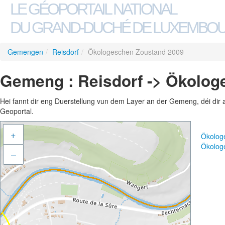
LE GÉOPORTAIL NATIONAL
DU GRAND-DUCHÉ DE LUXEMBO
Gemengen
/
Reisdorf
/
Ökologeschen Zoustand 2009
Gemeng : Reisdorf -> Ökolog
Hei fannt dir eng Duerstellung vun dem Layer an der Gemeng, déi dir 
Geoportal.
+
Ökolog
Ökolog
–