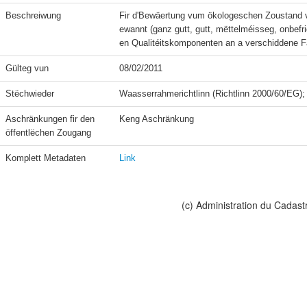
Beschreiwung
Fir d'Bewäertung vum ökologeschen Zoustand v
ewannt (ganz gutt, gutt, mëttelméisseg, onbef
en Qualitéitskomponenten an a verschiddene 
Gülteg vun
08/02/2011
Stëchwieder
Aschränkungen fir den 
Keng Aschränkung
öffentlëchen Zougang
Komplett Metadaten
Link
(c) Administration du Cadast