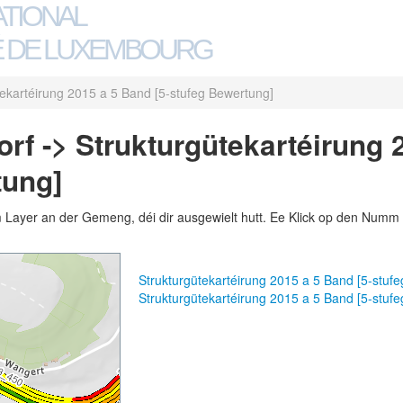
ATIONAL
 DE LUXEMBOURG
tekartéirung 2015 a 5 Band [5-stufeg Bewertung]
rf -> Strukturgütekartéirung 
tung]
m Layer an der Gemeng, déi dir ausgewielt hutt. Ee Klick op den Numm 
Strukturgütekartéirung 2015 a 5 Band [5-stu
Strukturgütekartéirung 2015 a 5 Band [5-stu