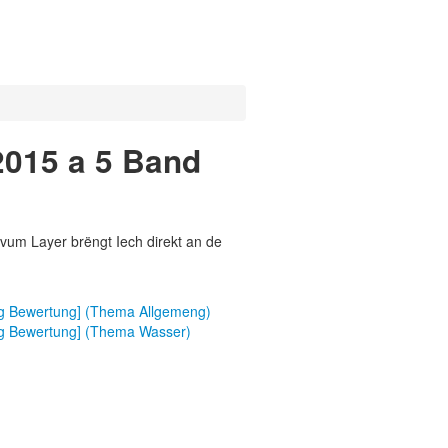
2015 a 5 Band
vum Layer brëngt Iech direkt an de
feg Bewertung] (Thema Allgemeng)
feg Bewertung] (Thema Wasser)