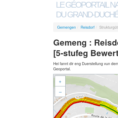
LE GÉOPORTAIL N
DU GRAND-DUCHÉ
Gemengen
/
Reisdorf
/
Strukturgü
Gemeng : Reisdo
[5-stufeg Bewer
Hei fannt dir eng Duerstellung vun de
Geoportal.
+
–