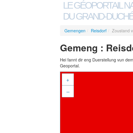
LE GÉOPORTAIL N
DU GRAND-DUCHÉ
Gemengen
/
Reisdorf
/
Zoustand 
Gemeng : Reisd
Hei fannt dir eng Duerstellung vun de
Geoportal.
+
–