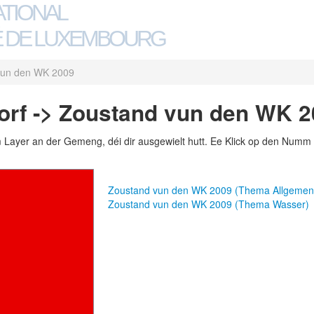
ATIONAL
 DE LUXEMBOURG
vun den WK 2009
orf -> Zoustand vun den WK 
m Layer an der Gemeng, déi dir ausgewielt hutt. Ee Klick op den Numm 
Zoustand vun den WK 2009 (Thema Allgemen
Zoustand vun den WK 2009 (Thema Wasser)