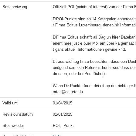
Beschreiwung
Offiziell POI (points of interest) vun der Firma
D'POI-Punkte sinn an 14 Kategorien ënnerdeelt
r Firma Editus Luxembourg, denen hir Informatio
D'Firma Editus schafft all Dag un hirer Dateban
anent mee just e puer Mol am Joer ka gemaach 
t ganz aktuell Informatiounen gewise kritt.

Et ass wichteg fir ze beuechten, dass een Dee
enügend raimlech Referenz hunn, sou dass se ni
dressen, oder bei Postfächer).

Wann Dir Punkte fannt déi nit op der richteger 
ortail@act.etat.lu
Valid until
01/04/2015
Revisiounsdatum
01/01/2015
Stëchwieder
POI,  Punkt