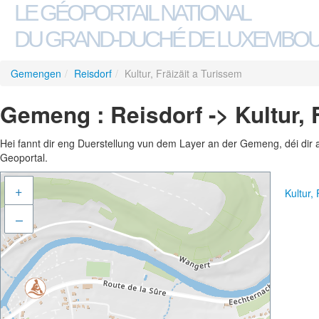
LE GÉOPORTAIL NATIONAL
DU GRAND-DUCHÉ DE LUXEMBO
Gemengen
/
Reisdorf
/
Kultur, Fräizäit a Turissem
Gemeng : Reisdorf -> Kultur, 
Hei fannt dir eng Duerstellung vun dem Layer an der Gemeng, déi dir 
Geoportal.
+
Kultur,
–