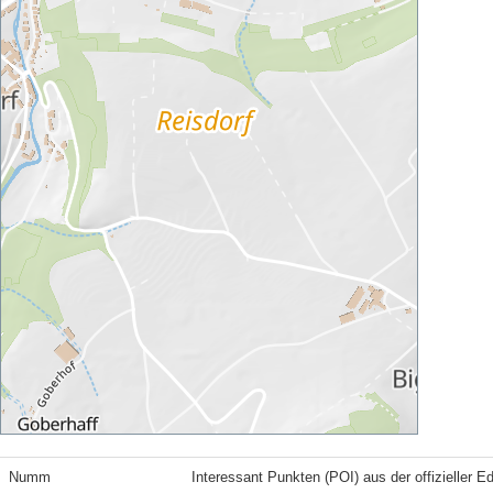
Numm
Interessant Punkten (POI) aus der offizieller E