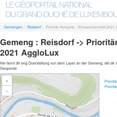
LE GÉOPORTAIL NATIONAL
DU GRAND-DUCHÉ DE LUXEMBO
Gemengen
/
Reisdorf
/
Prioritär Hotspots - Strossenkaméidi 2021
Gemeng : Reisdorf -> Prioritä
2021 AggloLux
Hei fannt dir eng Duerstellung vun dem Layer an der Gemeng, déi dir 
Geoportal.
+
Priorit
Priorit
–