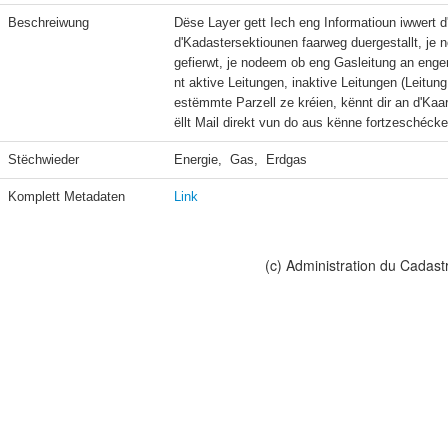
Beschreiwung
Dëse Layer gett Iech eng Informatioun iwwert d
d'Kadastersektiounen faarweg duergestallt, je
gefierwt, je nodeem ob eng Gasleitung an eng
nt aktive Leitungen, inaktive Leitungen (Leitun
estëmmte Parzell ze kréien, kënnt dir an d'Kaar
ëllt Mail direkt vun do aus kënne fortzeschécke
Stëchwieder
Energie,  Gas,  Erdgas
Komplett Metadaten
Link
(c) Administration du Cadast