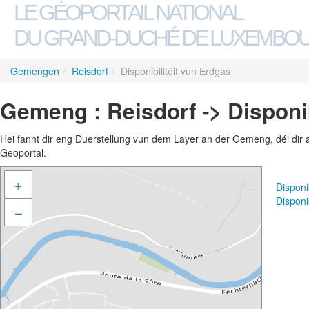
LE GÉOPORTAIL NATIONAL
DU GRAND-DUCHÉ DE LUXEMBO
Gemengen
/
Reisdorf
/
Disponibilitéit vun Erdgas
Gemeng : Reisdorf -> Disponib
Hei fannt dir eng Duerstellung vun dem Layer an der Gemeng, déi dir 
Geoportal.
+
Disponi
Disponi
–