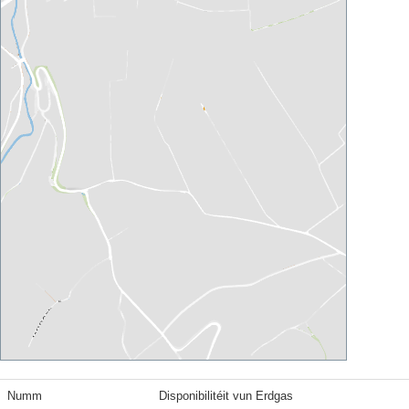
Numm
Disponibilitéit vun Erdgas