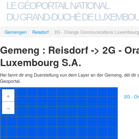
LE GÉOPORTAIL NATIONAL
DU GRAND-DUCHÉ DE LUXEMBO
Gemengen
/
Reisdorf
/
2G - Orange Communications Luxembourg
Gemeng : Reisdorf -> 2G - O
Luxembourg S.A.
Hei fannt dir eng Duerstellung vun dem Layer an der Gemeng, déi dir 
Geoportal.
+
2G - O
–