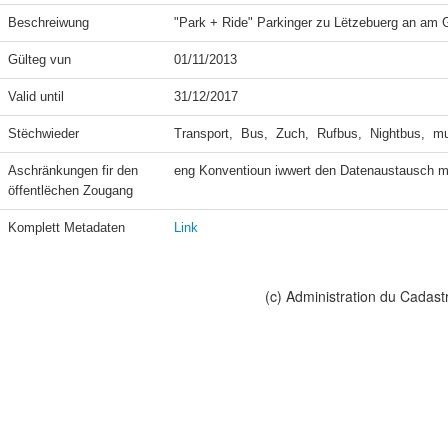
Beschreiwung
"Park + Ride" Parkinger zu Lëtzebuerg an am 
Gülteg vun
01/11/2013
Valid until
31/12/2017
Stëchwieder
Transport,  Bus,  Zuch,  Rufbus,  Nightbus,  m
Aschränkungen fir den 
eng Konventioun iwwert den Datenaustausch m
öffentlëchen Zougang
Komplett Metadaten
Link
(c) Administration du Cadast