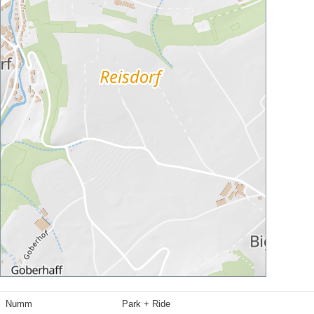
Numm
Park + Ride