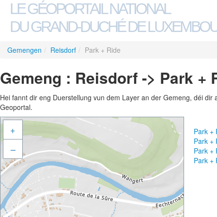
LE GÉOPORTAIL NATIONAL
DU GRAND-DUCHÉ DE LUXEMBO
Gemengen
/
Reisdorf
/
Park + Ride
Gemeng : Reisdorf -> Park + 
Hei fannt dir eng Duerstellung vun dem Layer an der Gemeng, déi dir 
Geoportal.
+
Park +
Park +
–
Park +
Park +