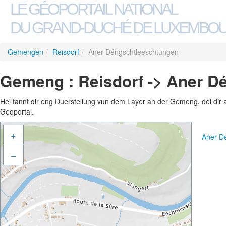
LE GÉOPORTAIL NATIONAL
DU GRAND-DUCHÉ DE LUXEMBO
Gemengen
/
Reisdorf
/
Aner Déngschtleeschtungen
Gemeng : Reisdorf -> Aner D
Hei fannt dir eng Duerstellung vun dem Layer an der Gemeng, déi dir 
Geoportal.
+
Aner D
–