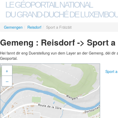
LE GÉOPORTAIL NATIONAL
DU GRAND-DUCHÉ DE LUXEMBO
Gemengen
/
Reisdorf
/
Sport a Fräizäit
Gemeng : Reisdorf -> Sport a 
Hei fannt dir eng Duerstellung vun dem Layer an der Gemeng, déi dir 
Geoportal.
+
Sport a
–