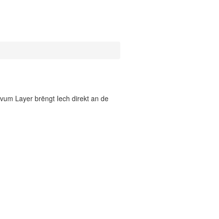
vum Layer brëngt Iech direkt an de