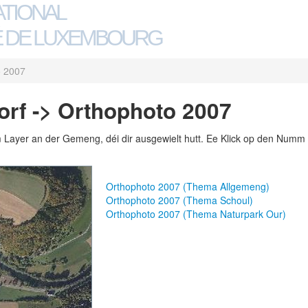
ATIONAL
 DE LUXEMBOURG
o 2007
rf -> Orthophoto 2007
m Layer an der Gemeng, déi dir ausgewielt hutt. Ee Klick op den Numm 
Orthophoto 2007 (Thema Allgemeng)
Orthophoto 2007 (Thema Schoul)
Orthophoto 2007 (Thema Naturpark Our)