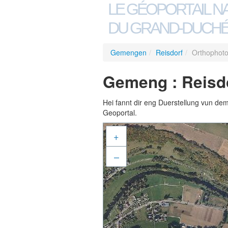
LE GÉOPORTAIL N
DU GRAND-DUCHÉ
Gemengen
/
Reisdorf
/
Orthophot
Gemeng : Reisdo
Hei fannt dir eng Duerstellung vun de
Geoportal.
+
–