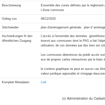
Beschreiwung
Ensemble des zones définies par le réglement 
l d'une commune.
Gülteg vun
08/12/2015
Stëchwieder
plan d'aménagement générale,  plan d' aménage
Aschränkungen fir den 
L'accès à l'ensemble des données  géoréférencé
öffentlëchen Zougang
éservé aux communes dont le PAG a fait l'objet 
utilisation, de ces données par des tiers est str
Les communes détentrices du prédit accès sont 
ace de propres cartes interactives par le biais
le contenu graphique ne peut en aucun cas être 
valeur juridique opposable et n'engage daucune 
Komplett Metadaten
Link
(c) Administration du Cadast