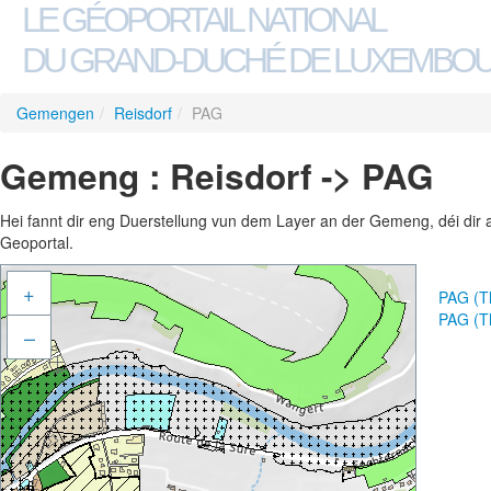
LE GÉOPORTAIL NATIONAL
DU GRAND-DUCHÉ DE LUXEMBO
Gemengen
/
Reisdorf
/
PAG
Gemeng : Reisdorf -> PAG
Hei fannt dir eng Duerstellung vun dem Layer an der Gemeng, déi dir 
Geoportal.
+
PAG (T
PAG (T
–