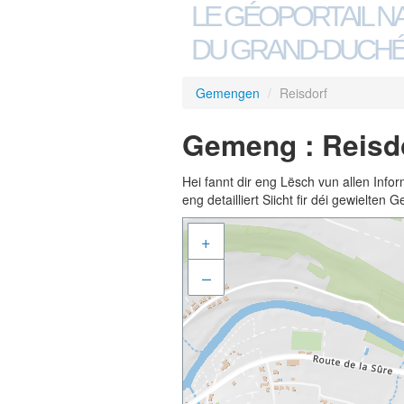
LE GÉOPORTAIL N
DU GRAND-DUCHÉ
Gemengen
/
Reisdorf
Gemeng : Reisd
Hei fannt dir eng Lësch vun allen Inf
eng detailliert Siicht fir déi gewielte
+
–