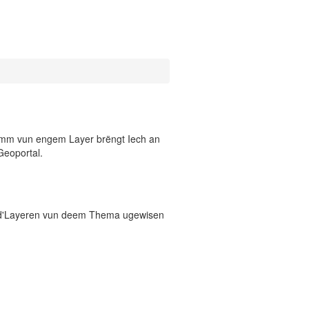
 Numm vun engem Layer brëngt Iech an
Geoportal.
 d'Layeren vun deem Thema ugewisen