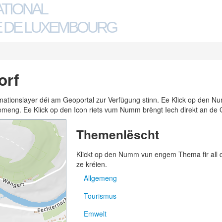
ATIONAL
 DE LUXEMBOURG
orf
ormationslayer déi am Geoportal zur Verfügung stinn. Ee Klick op den
n Gemeng. Ee Klick op den Icon riets vum Numm brëngt Iech direkt an de 
Themenlëscht
Klickt op den Numm vun engem Thema fir all
ze kréien.
Allgemeng
Tourismus
Adressen
Emwelt
Gemengen