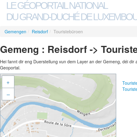
LE GÉOPORTAIL NATIONAL
DU GRAND-DUCHÉ DE LUXEMBO
Gemengen
/
Reisdorf
/
Touristebüroen
Gemeng : Reisdorf -> Tourist
Hei fannt dir eng Duerstellung vun dem Layer an der Gemeng, déi dir 
Geoportal.
+
Touris
Touris
–