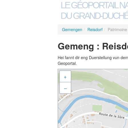
LE GÉOPORTAIL N
DU GRAND-DUCHÉ
Gemengen
/
Reisdorf
/
Patrimoin
Gemeng : Reisd
Hei fannt dir eng Duerstellung vun de
Geoportal.
+
–