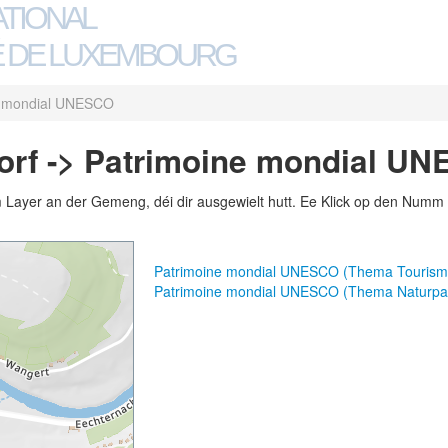
ATIONAL
 DE LUXEMBOURG
e mondial UNESCO
orf -> Patrimoine mondial U
m Layer an der Gemeng, déi dir ausgewielt hutt. Ee Klick op den Numm 
Patrimoine mondial UNESCO (Thema Tourism
Patrimoine mondial UNESCO (Thema Naturpa