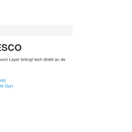
NESCO
vum Layer brëngt Iech direkt an de
us)
rk Our)