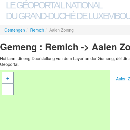
LE GÉOPORTAIL NATIONAL
DU GRAND-DUCHÉ DE LUXEMBO
Gemengen
/
Remich
/
Aalen Zoning
Gemeng : Remich -> Aalen Z
Hei fannt dir eng Duerstellung vun dem Layer an der Gemeng, déi dir 
Geoportal.
+
Aalen 
–