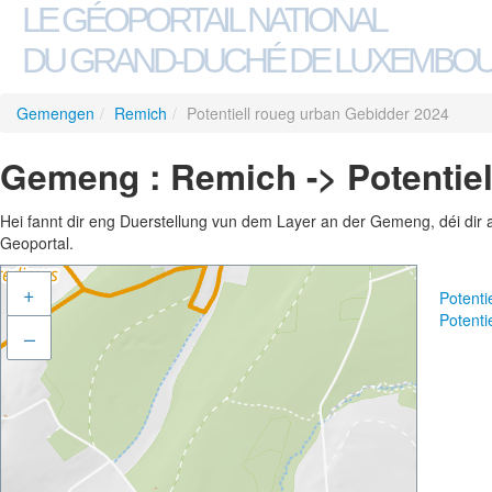
LE GÉOPORTAIL NATIONAL
DU GRAND-DUCHÉ DE LUXEMBO
Gemengen
/
Remich
/
Potentiell roueg urban Gebidder 2024
Gemeng : Remich -> Potentiel
Hei fannt dir eng Duerstellung vun dem Layer an der Gemeng, déi dir 
Geoportal.
+
Potenti
Potenti
–