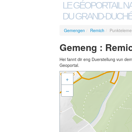
LE GÉOPORTAIL N
DU GRAND-DUCHÉ
Gemengen
/
Remich
/
Punktelemen
Gemeng : Remich
Hei fannt dir eng Duerstellung vun de
Geoportal.
+
–