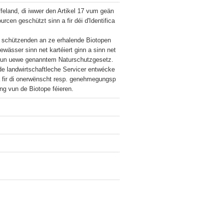
eland, di iwwer den Artikel 17 vum geän
cen geschützt sinn a fir déi d'Identifica
 schützenden an ze erhalende Biotopen 
wässer sinn net kartéiert ginn a sinn net 
 vun uewe genanntem Naturschutzgesetz.

e landwirtschaftleche Servicer entwécke
, a fir di onerwënscht resp. genehmegungsp