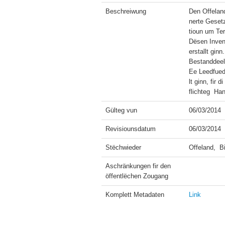
Beschreiwung
Den Offelan
nerte Gesetz
tioun um Ter
Dësen Inven
erstallt gin
Bestanddeel
Ee Leedfued
lt ginn, fir
Gülteg vun
06/03/2014
Revisiounsdatum
06/03/2014
Stëchwieder
Offeland,  B
Aschränkungen fir den 
öffentlëchen Zougang
Komplett Metadaten
Link