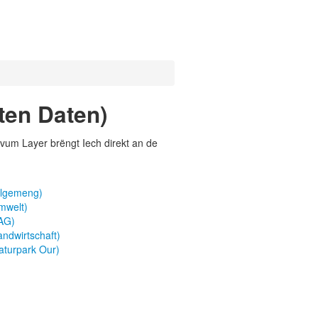
ten Daten)
vum Layer brëngt Iech direkt an de
llgemeng)
mwelt)
PAG)
ndwirtschaft)
aturpark Our)