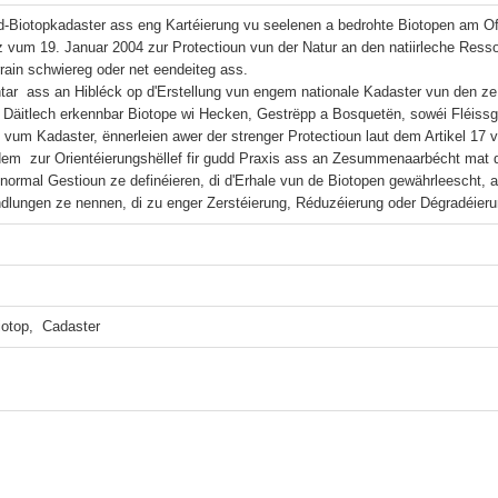
d-Biotopkadaster ass eng Kartéierung vu seelenen a bedrohte Biotopen am Off
 vum 19. Januar 2004 zur Protectioun vun der Natur an den natiirleche Ressour
rain schwiereg oder net eendeiteg ass.

tar  ass an Hibléck op d'Erstellung vun engem nationale Kadaster vun den ze
n. Däitlech erkennbar Biotope wi Hecken, Gestrëpp a Bosquetën, sowéi Fléissge
 vum Kadaster, ënnerleien awer der strenger Protectioun laut dem Artikel 17
em  zur Orientéierungshëllef fir gudd Praxis ass an Zesummenaarbécht mat d
 di normal Gestioun ze definéieren, di d'Erhale vun de Biotopen gewährleescht
iotop,  Cadaster