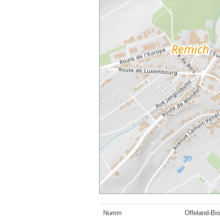
Numm
Offeland-Bi