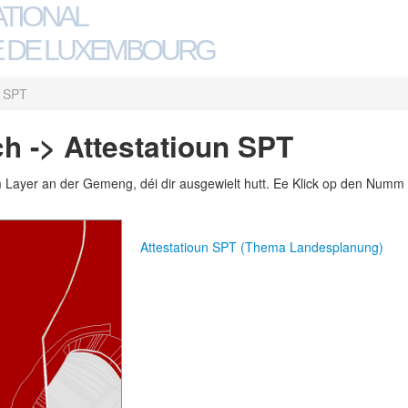
ATIONAL
 DE LUXEMBOURG
n SPT
 -> Attestatioun SPT
m Layer an der Gemeng, déi dir ausgewielt hutt. Ee Klick op den Numm 
Attestatioun SPT (Thema Landesplanung)