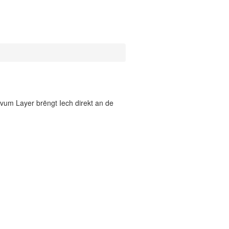
vum Layer brëngt Iech direkt an de