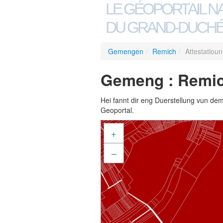
LE GÉOPORTAIL N
DU GRAND-DUCHÉ
Gemengen
/
Remich
/
Attestatiou
Gemeng : Remich
Hei fannt dir eng Duerstellung vun de
Geoportal.
+
–