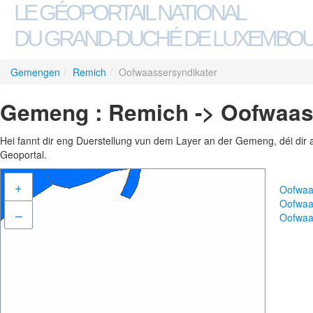
LE GÉOPORTAIL NATIONAL
DU GRAND-DUCHÉ DE LUXEMBO
Gemengen
/
Remich
/
Oofwaassersyndikater
Gemeng : Remich -> Oofwaas
Hei fannt dir eng Duerstellung vun dem Layer an der Gemeng, déi dir 
Geoportal.
+
Oofwaa
Oofwaa
–
Oofwaa