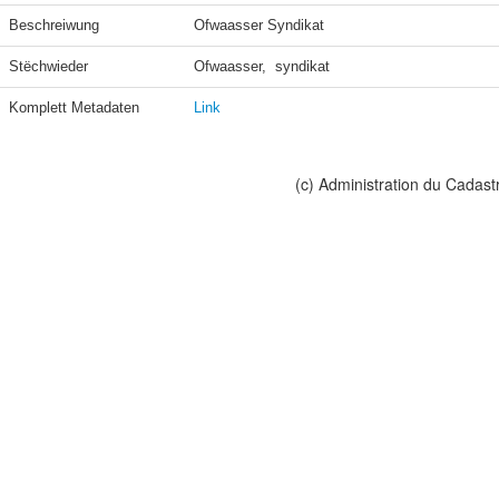
Beschreiwung
Ofwaasser Syndikat
Stëchwieder
Ofwaasser,  syndikat
Komplett Metadaten
Link
(c) Administration du Cadast