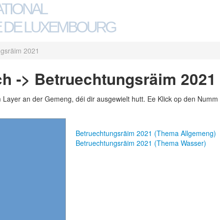
ATIONAL
 DE LUXEMBOURG
ngsräim 2021
h -> Betruechtungsräim 2021
m Layer an der Gemeng, déi dir ausgewielt hutt. Ee Klick op den Numm 
Betruechtungsräim 2021 (Thema Allgemeng)
Betruechtungsräim 2021 (Thema Wasser)