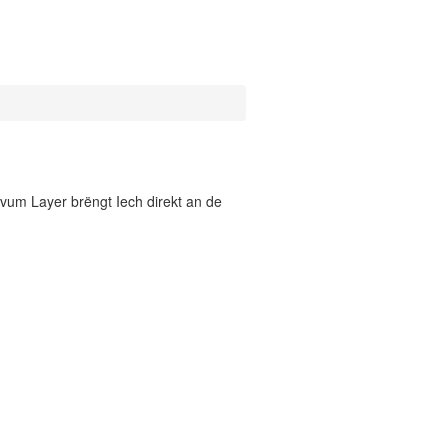
vum Layer brëngt Iech direkt an de