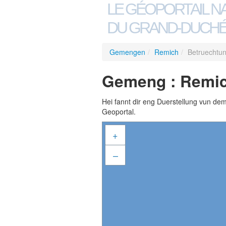
LE GÉOPORTAIL N
DU GRAND-DUCHÉ
Gemengen
/
Remich
/
Betruechtu
Gemeng : Remic
Hei fannt dir eng Duerstellung vun de
Geoportal.
+
–