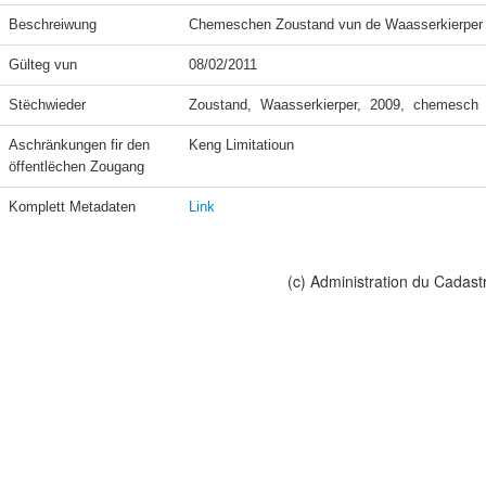
Beschreiwung
Chemeschen Zoustand vun de Waasserkierper
Gülteg vun
08/02/2011
Stëchwieder
Zoustand,  Waasserkierper,  2009,  chemesch
Aschränkungen fir den 
Keng Limitatioun
öffentlëchen Zougang
Komplett Metadaten
Link
(c) Administration du Cadast