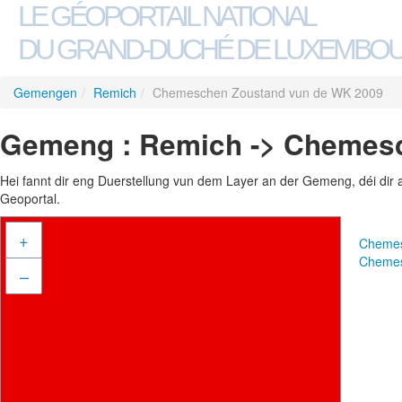
LE GÉOPORTAIL NATIONAL
DU GRAND-DUCHÉ DE LUXEMBO
Gemengen
/
Remich
/
Chemeschen Zoustand vun de WK 2009
Gemeng : Remich -> Chemes
Hei fannt dir eng Duerstellung vun dem Layer an der Gemeng, déi dir 
Geoportal.
+
Chemes
Chemes
–