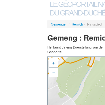
LE GÉOPORTAIL N
DU GRAND-DUCHÉ
Gemengen
/
Remich
/
Naturpied
Gemeng : Remic
Hei fannt dir eng Duerstellung vun de
Geoportal.
+
–