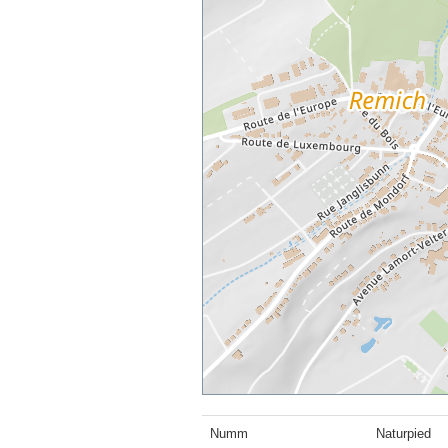
Numm
Naturpied