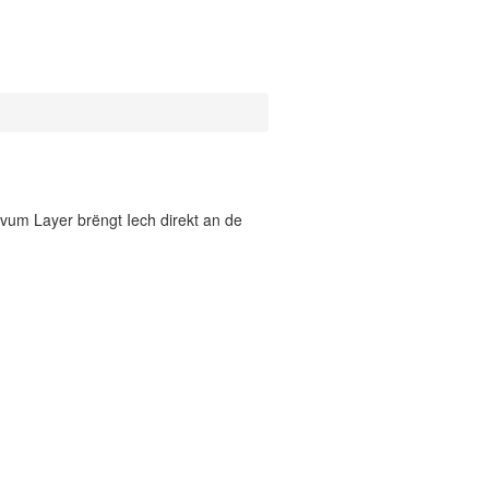
vum Layer brëngt Iech direkt an de