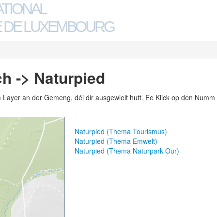
ATIONAL
 DE LUXEMBOURG
h -> Naturpied
m Layer an der Gemeng, déi dir ausgewielt hutt. Ee Klick op den Numm 
Naturpied (Thema Tourismus)
Naturpied (Thema Emwelt)
Naturpied (Thema Naturpark Our)