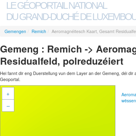
LE GÉOPORTAIL NATIONAL
DU GRAND-DUCHÉ DE LUXEMBO
Gemengen
/
Remich
/
Aeromagnéitesch Kaart, Gesamt Residualfel
Gemeng : Remich -> Aeromag
Residualfeld, polreduzéiert
Hei fannt dir eng Duerstellung vun dem Layer an der Gemeng, déi dir 
Geoportal.
+
Aeromag
wëssen
–