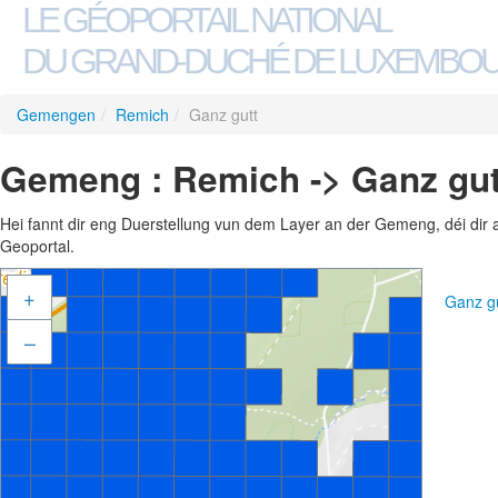
LE GÉOPORTAIL NATIONAL
DU GRAND-DUCHÉ DE LUXEMBO
Gemengen
/
Remich
/
Ganz gutt
Gemeng : Remich -> Ganz gut
Hei fannt dir eng Duerstellung vun dem Layer an der Gemeng, déi dir 
Geoportal.
+
Ganz g
–