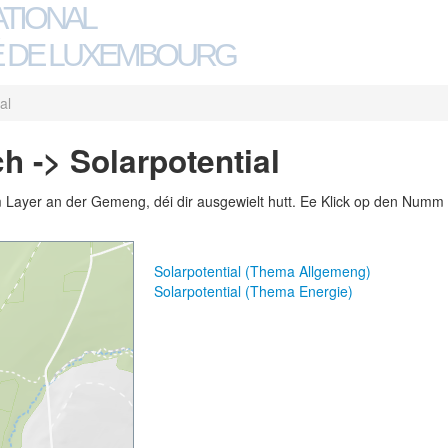
ATIONAL
 DE LUXEMBOURG
al
 -> Solarpotential
m Layer an der Gemeng, déi dir ausgewielt hutt. Ee Klick op den Numm 
Solarpotential (Thema Allgemeng)
Solarpotential (Thema Energie)