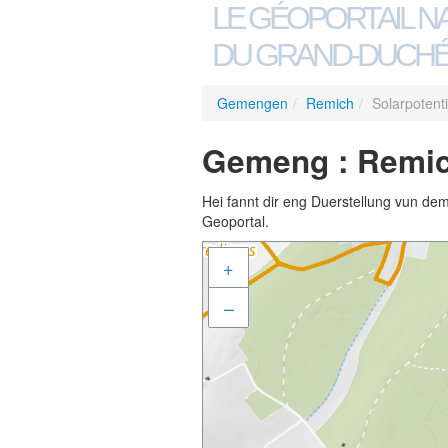
LE GÉOPORTAIL N
DU GRAND-DUCHÉ
Gemengen
/
Remich
/
Solarpotenti
Gemeng : Remich
Hei fannt dir eng Duerstellung vun de
Geoportal.
+
–