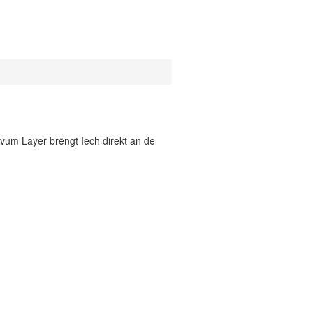
vum Layer brëngt Iech direkt an de