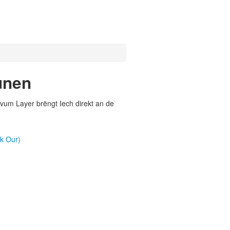
unen
vum Layer brëngt Iech direkt an de
k Our)