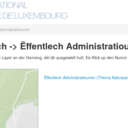
ATIONAL
 DE LUXEMBOURG
Administratiounen
 -> Ëffentlech Administratio
m Layer an der Gemeng, déi dir ausgewielt hutt. Ee Klick op den Numm 
Ëffentlech Administratiounen (Thema Naturpar