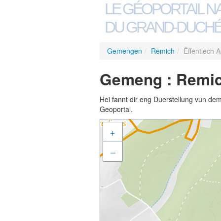
LE GÉOPORTAIL N
DU GRAND-DUCHÉ
Gemengen
/
Remich
/
Ëffentlech 
Gemeng : Remich
Hei fannt dir eng Duerstellung vun de
Geoportal.
+
–