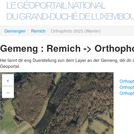
LE GÉOPORTAIL NATIONAL
DU GRAND-DUCHÉ DE LUXEMBO
Gemengen
/
Remich
/
Orthophoto 2025 (Wanter)
Gemeng : Remich -> Orthopho
Hei fannt dir eng Duerstellung vun dem Layer an der Gemeng, déi dir 
Geoportal.
+
Orthop
Orthop
–
Orthop