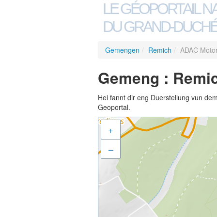
LE GÉOPORTAIL N
DU GRAND-DUCHÉ
Gemengen
/
Remich
/
ADAC Motor
Gemeng : Remic
Hei fannt dir eng Duerstellung vun de
Geoportal.
+
–