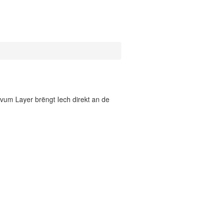
vum Layer brëngt Iech direkt an de