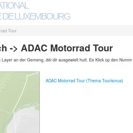
ATIONAL
 DE LUXEMBOURG
rad Tour
h -> ADAC Motorrad Tour
m Layer an der Gemeng, déi dir ausgewielt hutt. Ee Klick op den Numm 
ADAC Motorrad Tour (Thema Tourismus)