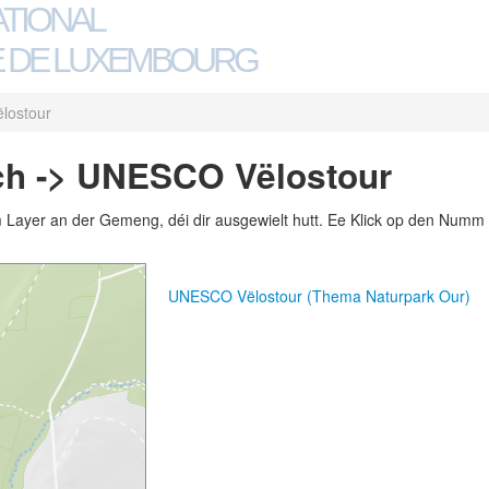
ATIONAL
 DE LUXEMBOURG
lostour
h -> UNESCO Vëlostour
m Layer an der Gemeng, déi dir ausgewielt hutt. Ee Klick op den Numm 
UNESCO Vëlostour (Thema Naturpark Our)