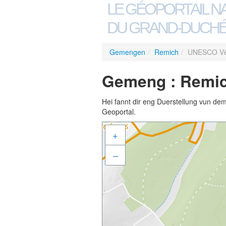
LE GÉOPORTAIL N
DU GRAND-DUCHÉ
Gemengen
/
Remich
/
UNESCO Vë
Gemeng : Remic
Hei fannt dir eng Duerstellung vun de
Geoportal.
+
–