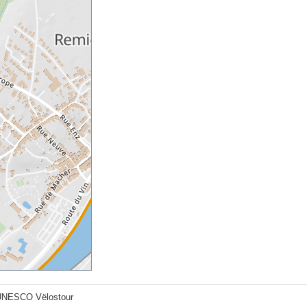
UNESCO Vëlostour