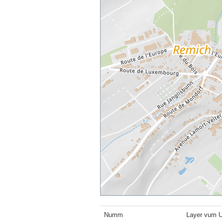
Numm
Layer vum 