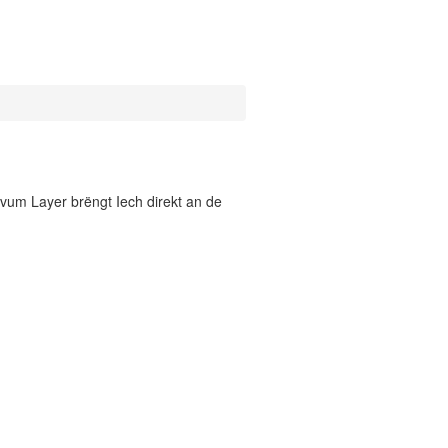
vum Layer brëngt Iech direkt an de